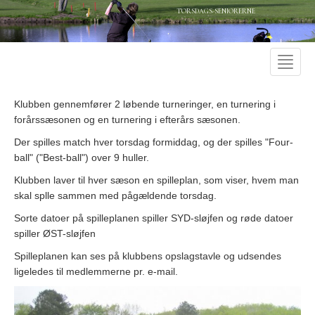
TORSDAGS-SENIORERNE
Toggle
naviga
Klubben gennemfører 2 løbende turneringer, en turnering i
forårssæsonen og en turnering i efterårs sæsonen.
Der spilles match hver torsdag formiddag, og der spilles "Four-
ball" ("Best-ball") over 9 huller.
Klubben laver til hver sæson en spilleplan, som viser, hvem man
skal splle sammen med pågældende torsdag.
Sorte datoer på spilleplanen spiller SYD-sløjfen og røde datoer
spiller ØST-sløjfen
Spilleplanen kan ses på klubbens opslagstavle og udsendes
ligeledes til medlemmerne pr. e-mail.