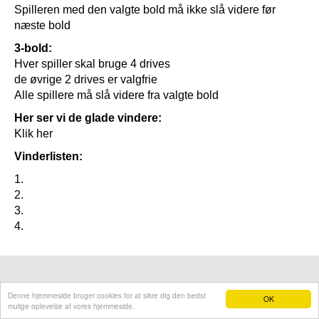
Spilleren med den valgte bold må ikke slå videre før
næste bold
3-bold:
Hver spiller skal bruge 4 drives
de øvrige 2 drives er valgfrie
Alle spillere må slå videre fra valgte bold
Her ser vi de glade vindere:
Klik her
Vinderlisten:
1.
2.
3.
4.
Denne hjemmeside bruger cookies for at sikre dig den bedst
OK
mulige oplevelse af vores hjemmeside.
Hjemmeside fra e-hjemmeside.dk