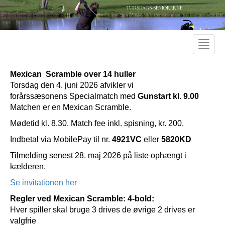
TORSDAGS-SENIORERNE
Toggle
naviga
Mexican Scramble over 14 huller
Torsdag den 4. juni 2026 afvikler vi
forårssæsonens Specialmatch med
Gunstart kl. 9.00
Matchen er en Mexican Scramble.
Mødetid kl. 8.30. Match fee inkl. spisning, kr. 200.
Indbetal via MobilePay til nr.
4921VC
eller
5820KD
Tilmelding senest 28. maj 2026 på liste ophængt i
kælderen.
Se invitationen her
Regler ved Mexican Scramble: 4-bold:
Hver spiller skal bruge 3 drives de øvrige 2 drives er
valgfrie